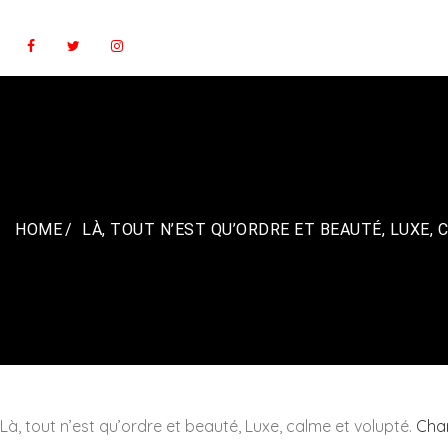
Skip
to
content
HOME
LÀ, TOUT N’EST QU’ORDRE ET BEAUTÉ, LUXE,
Là, tout n’est qu’ordre et beauté, Luxe, calme et volupté.
Char