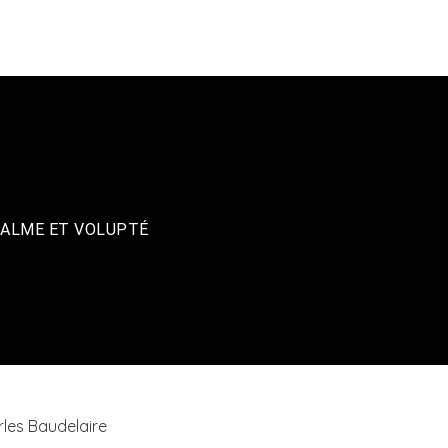
LOGO2LUXE
LU
 CALME ET VOLUPTÉ
les Baudelaire