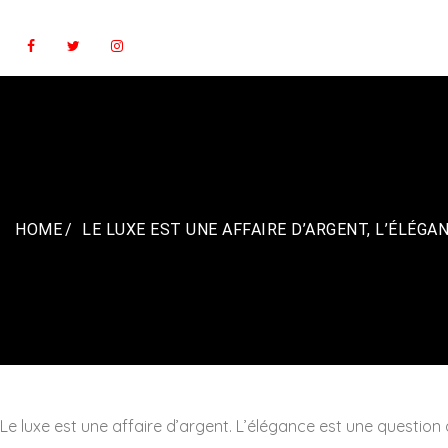
Skip
to
content
HOME
LE LUXE EST UNE AFFAIRE D’ARGENT, L’ÉLÉG
Le luxe est une affaire d’argent. L’élégance est une question