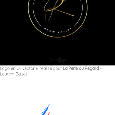
Logo en Or vectoriel réalisé pour
La Perle du Regard
–
Laurent Bayot